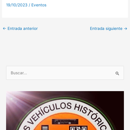
19/10/2023
/
Eventos
←
Entrada anterior
Entrada siguiente
→
B
u
s
c
a
r
p
o