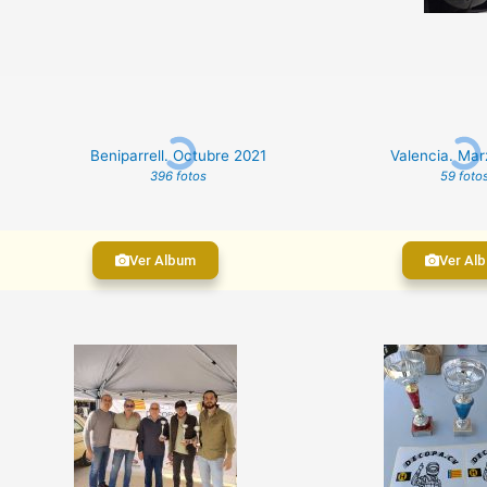
Beniparrell. Octubre 2021
Valencia. Ma
396 fotos
59 foto
Ver Album
Ver Al