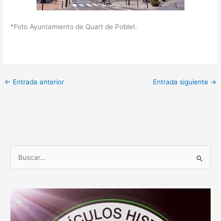
*Foto Ayuntamiento de Quart de Poblet.
←
Entrada anterior
Entrada siguiente
→
B
u
s
c
a