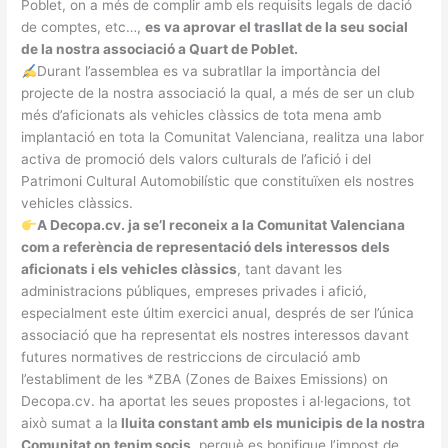
Poblet, on a més de complir amb els requisits legals de dació
de comptes, etc…,
es va aprovar el trasllat de la seu social
de la nostra associació a Quart de Poblet.
Durant l’assemblea es va subratllar la importància del
projecte de la nostra associació la qual, a més de ser un club
més d’aficionats als vehicles clàssics de tota mena amb
implantació en tota la Comunitat Valenciana, realitza una labor
activa de promoció dels valors culturals de l’afició i del
Patrimoni Cultural Automobilístic que constituïxen els nostres
vehicles clàssics.
A Decopa.cv. ja se’l reconeix a la Comunitat Valenciana
com a referència de representació dels interessos dels
aficionats i els vehicles clàssics
, tant davant les
administracions públiques, empreses privades i afició,
especialment este últim exercici anual, després de ser l’única
associació que ha representat els nostres interessos davant
futures normatives de restriccions de circulació amb
l’establiment de les *ZBA (Zones de Baixes Emissions) on
Decopa.cv. ha aportat les seues propostes i al·legacions, tot
això sumat a la
lluita constant amb els municipis de la nostra
Comunitat on tenim socis
, perquè es bonifique l’impost de