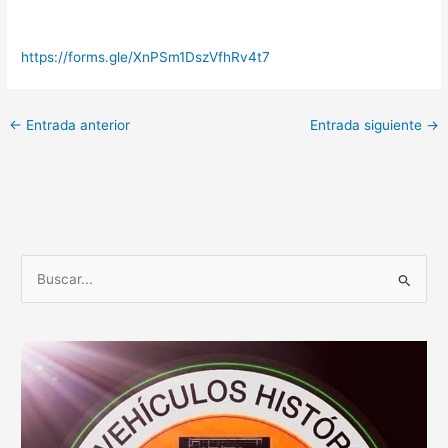
https://forms.gle/XnPSm1DszVfhRv4t7
←
Entrada anterior
Entrada siguiente
→
B
u
s
c
a
r
p