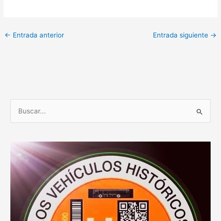
←
Entrada anterior
Entrada siguiente
→
B
u
s
c
a
r
p
o
r