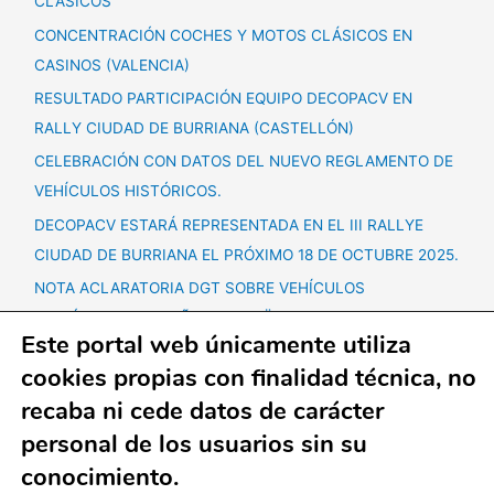
CLÁSICOS
CONCENTRACIÓN COCHES Y MOTOS CLÁSICOS EN
CASINOS (VALENCIA)
RESULTADO PARTICIPACIÓN EQUIPO DECOPACV EN
RALLY CIUDAD DE BURRIANA (CASTELLÓN)
CELEBRACIÓN CON DATOS DEL NUEVO REGLAMENTO DE
VEHÍCULOS HISTÓRICOS.
DECOPACV ESTARÁ REPRESENTADA EN EL III RALLYE
CIUDAD DE BURRIANA EL PRÓXIMO 18 DE OCTUBRE 2025.
NOTA ACLARATORIA DGT SOBRE VEHÍCULOS
HISTÓRICOS + 60 AÑOS ANTIGÜEDAD.
Este portal web únicamente utiliza
CONCENTRACIÓN VEHÍCULOS CLÁSICOS SÁBADO 25
cookies propias con finalidad técnica, no
OCTUBRE EN LLIRIA.
recaba ni cede datos de carácter
CONCENTRACIONES SEPTIEMBRE
personal de los usuarios sin su
conocimiento.