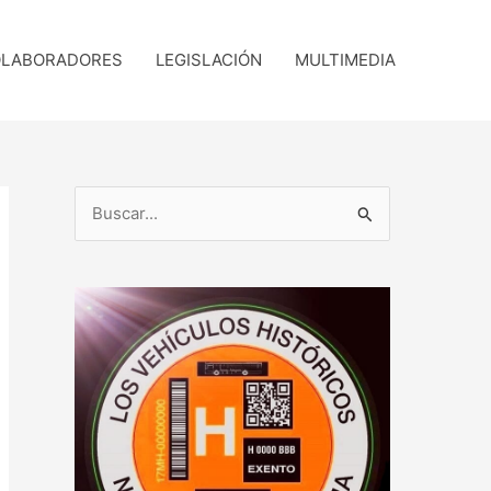
LABORADORES
LEGISLACIÓN
MULTIMEDIA
B
u
s
c
a
r
p
o
r