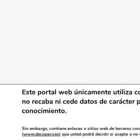
Este portal web únicamente utiliza co
no recaba ni cede datos de carácter p
conocimiento.
Creativ
© 2026 DECOPA.CV - Asociación Defensa y Co
Sin embargo, contiene enlaces a sitios web de terceros con
(
www.decopacv.es)
que usted podrá decidir si acepta o no