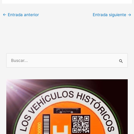
←
Entrada anterior
Entrada siguiente
→
B
u
s
c
a
r
p
o
r