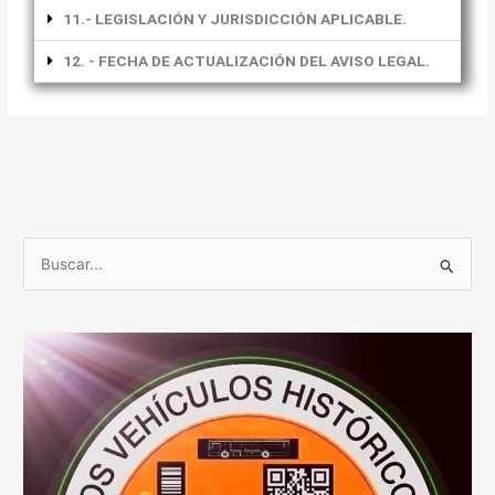
11.- LEGISLACIÓN Y JURISDICCIÓN APLICABLE.
12. - FECHA DE ACTUALIZACIÓN DEL AVISO LEGAL.
B
u
s
c
a
r
p
o