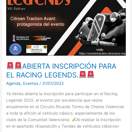
INSCRIPCIÓN
PARA
EL
RACING
LEGENDS.
ABIERTA INSCRIPCIÓN PARA
EL RACING LEGENDS.
Agenda
,
Eventos
/
31/01/2022
Ya tienes abierta la inscripción para participar en el Racing
Legends 2022, el evento por excelencia que reúne
anualmente en el Circuito Ricardo Tormo de Cheste (Valencia)
a toda la afición al vehículo clásico, especialmente de los
clubs de la Comunitat Valenciana.
Al realizar la inscripción
en el apartado «Exposición y Tandas de vehículos clásicos»