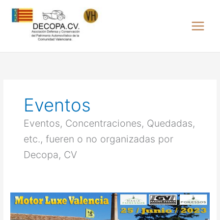
Ir
al
contenido
Eventos
Eventos, Concentraciones, Quedadas,
etc., fueren o no organizadas por
Decopa, CV
MOTOR
LUXE
VALENCIA