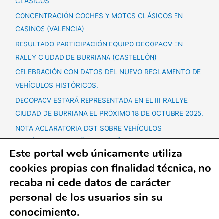
CLÁSICOS
CONCENTRACIÓN COCHES Y MOTOS CLÁSICOS EN
CASINOS (VALENCIA)
RESULTADO PARTICIPACIÓN EQUIPO DECOPACV EN
RALLY CIUDAD DE BURRIANA (CASTELLÓN)
CELEBRACIÓN CON DATOS DEL NUEVO REGLAMENTO DE
VEHÍCULOS HISTÓRICOS.
DECOPACV ESTARÁ REPRESENTADA EN EL III RALLYE
CIUDAD DE BURRIANA EL PRÓXIMO 18 DE OCTUBRE 2025.
NOTA ACLARATORIA DGT SOBRE VEHÍCULOS
HISTÓRICOS + 60 AÑOS ANTIGÜEDAD.
Este portal web únicamente utiliza
CONCENTRACIÓN VEHÍCULOS CLÁSICOS SÁBADO 25
cookies propias con finalidad técnica, no
OCTUBRE EN LLIRIA.
recaba ni cede datos de carácter
CONCENTRACIONES SEPTIEMBRE
personal de los usuarios sin su
conocimiento.