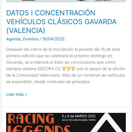
DATOS I CONCENTRACIÓN
VEHÍCULOS CLÁSICOS GAVARDA
(VALENCIA)
Agenda
,
Eventos
/
19/04/2022
Después del cierre de la inscripción el pasado día 15 de esta
primera edición que se celebrará el próximo domingo en
Gavarda, se evidencia el éxito de convocatoria que como
siempre obtiene DECOPA.CV.
con el apoyo de la afición
de la Comunidad Valenciana. Más de un centenar de vehículos
se expondrán, desde vehículos de principios
Leer más »
ABIERTA