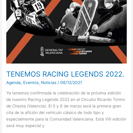
TENEMOS RACING LEGENDS 2022.
Agenda
,
Eventos
,
Noticias
/
06/12/2021
Ya tenemos confirmada la celebración de la próxima edición
de nuestro Racing Legends 2022 en el Circuito Ricardo Tormo
de Cheste (Valencia). El 5 y 6 de marzo será la primera gran
cita de la afición del vehículo clásico de todo tipo y
especialmente para la Comunidad Valenciana. Está VIII edición
será muy especial y