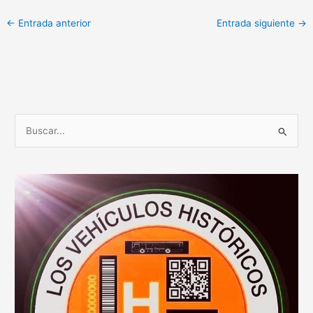
←
Entrada anterior
Entrada siguiente
→
B
u
s
c
a
r
p
o
r
: