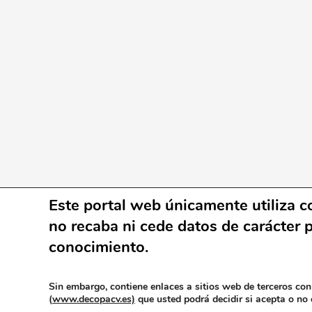
Este portal web únicamente utiliza co
no recaba ni cede datos de carácter p
conocimiento.
Creativ
© 2026 DECOPA.CV - Asociación Defensa y Co
Sin embargo, contiene enlaces a sitios web de terceros con
(
www.decopacv.es)
que usted podrá decidir si acepta o no