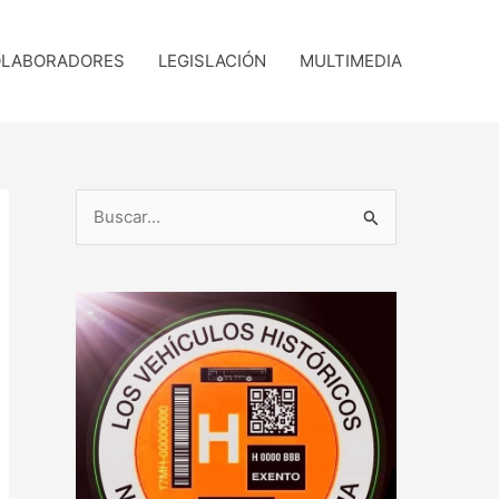
LABORADORES
LEGISLACIÓN
MULTIMEDIA
B
u
s
c
a
r
p
o
r