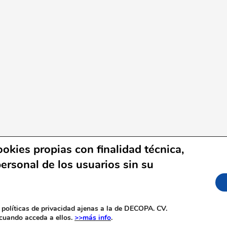
okies propias con finalidad técnica,
ersonal de los usuarios sin su
e Commons
|
Aviso legal
|
Política de privacidad
|
Polític
nservación del Patrimonio Automovilístico de la Comunidad 
 políticas de privacidad ajenas a la de DECOPA. CV.
 cuando acceda a ellos.
>>más info
.